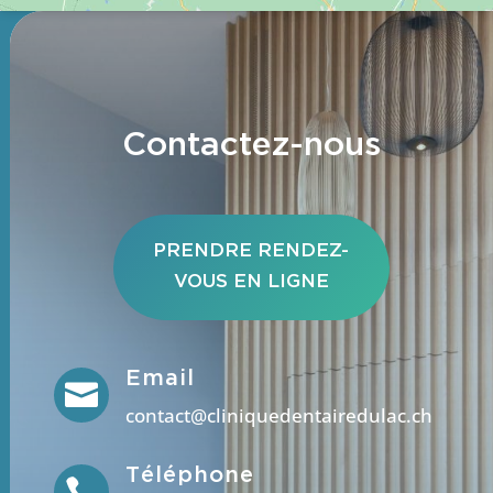
Contactez-nous
PRENDRE RENDEZ-
VOUS EN LIGNE
Email

contact@cliniquedentairedulac.ch
Téléphone
